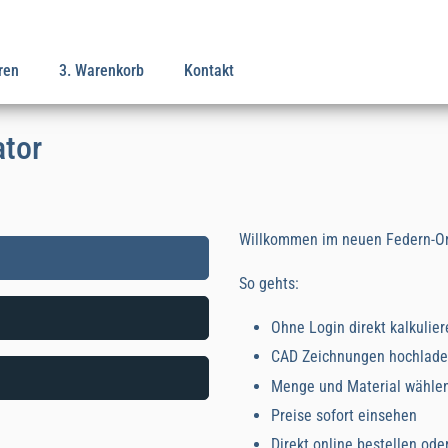
ren
3. Warenkorb
Kontakt
ator
Willkommen im neuen Federn-On
So gehts:
Ohne Login direkt kalkulier
CAD Zeichnungen hochlad
Menge und Material wähle
Preise sofort einsehen
Direkt online bestellen ode