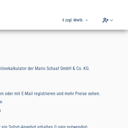
Account-M
€ zzgl. MwSt.
linekalkulator der
Mario Schaaf GmbH & Co. KG.
en oder mit E-Mail registrieren und mehr Preise sehen.
en
n
r ein Sofort-Angebot erhalten (Login notwendig)